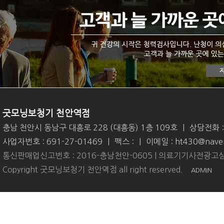
굿모닝보청기 천안역점
충남 천안시 동남구 대흥로 228 (대흥동) 1층 109호
|
상담전화 
사업자번호 : 691-27-01469
|
팩스 :
|
이메일 : ht430@nave
통신판매업신고번호 : 2016-충남천안-0605 | 의료기기사전광고심
Copyright 굿모닝보청기 천안역점 all right reserved.
ADMIN