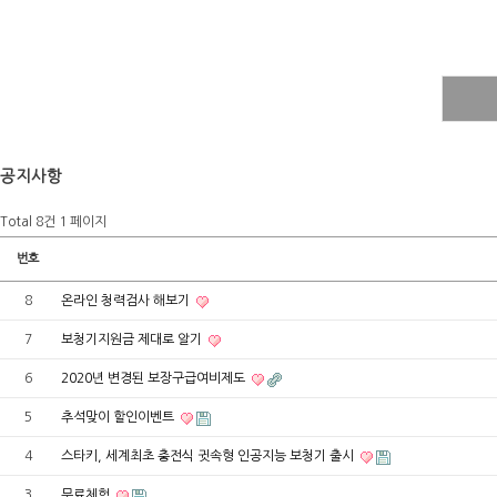
공지사항
Total 8건
1 페이지
번호
8
온라인 청력검사 해보기
7
보청기지원금 제대로 알기
6
2020년 변경된 보장구급여비제도
5
추석맞이 할인이벤트
4
스타키, 세계최초 충전식 귓속형 인공지능 보청기 출시
3
무료체험