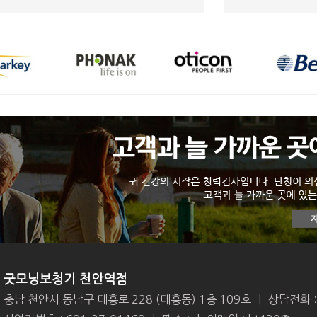
굿모닝보청기 천안역점
충남 천안시 동남구 대흥로 228 (대흥동) 1층 109호
|
상담전화 