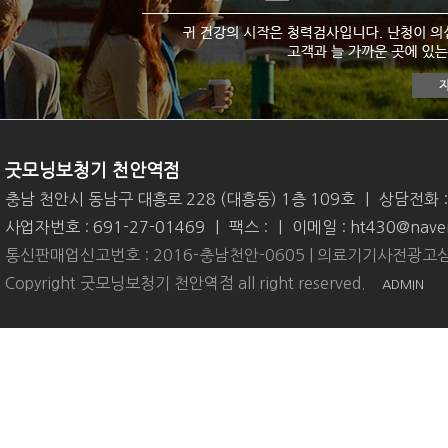
굿모닝보청기 천안역점
충남 천안시 동남구 대흥로 228 (대흥동) 1층 109호
|
상담전화 
사업자번호 : 691-27-01469
|
팩스 :
|
이메일 : ht430@nave
통신판매업신고번호 : 2016-충남천안-0605 | 의료기기사전광고심
Copyright 굿모닝보청기 천안역점 all right reserved.
ADMIN