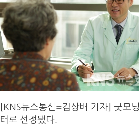
[KNS뉴스통신=김상배 기자] 굿모
터로 선정됐다.