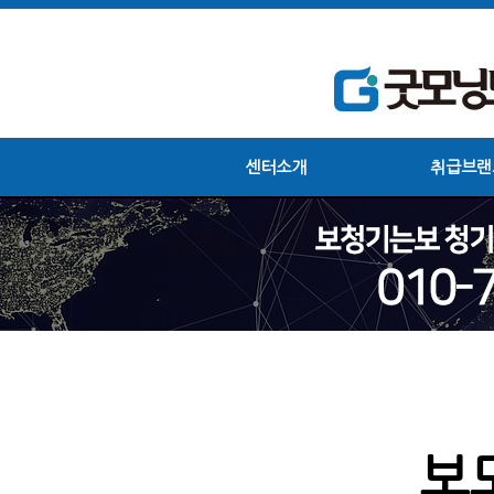
센터소개
취급브랜
보