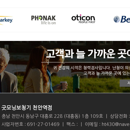
굿모닝보청기 천안역점
충남 천안시 동남구 대흥로 228 (대흥동) 1층 109호
|
상담전화 
사업자번호 : 691-27-01469
|
팩스 :
|
이메일 : ht430@nave