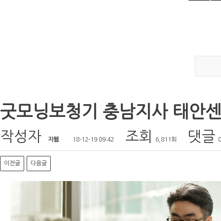
굿모닝보청기 충남지사 태안센터
작성자
조회
댓글
지웹
18-12-19 09:42
6,811회
이전글
다음글